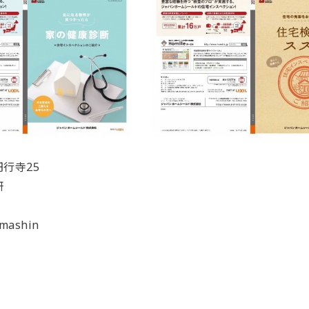
行寺25
研
amashin