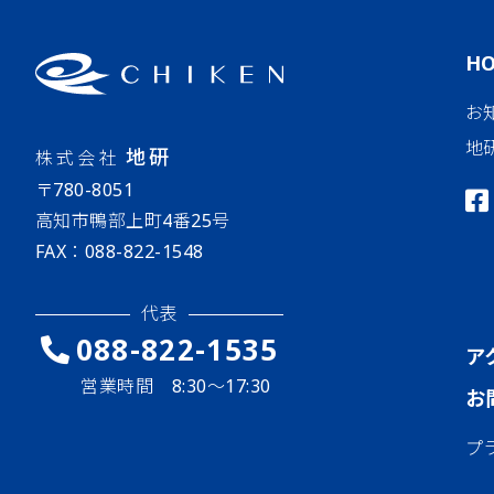
H
お
地
地研
株式会社
〒780-8051
高知市鴨部上町4番25号
FAX：088-822-1548
代表
088-822-1535
ア
営業時間 8:30〜17:30
お
プ