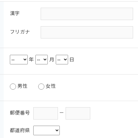
漢字
フリガナ
年
月
日
男性
女性
郵便番号
－
都道府県